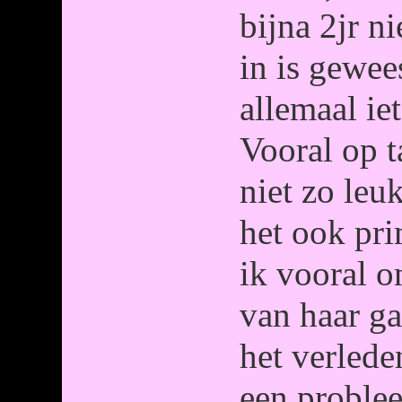
bijna 2jr n
in is gewee
allemaal ie
Vooral op t
niet zo leu
het ook pr
ik vooral o
van haar g
het verlede
een problee