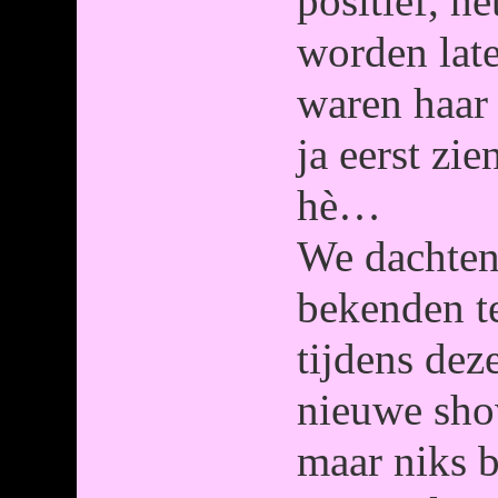
positief, h
worden late
waren haar
ja eerst zi
hè…
We dachten 
bekenden t
tijdens dez
nieuwe sho
maar niks 