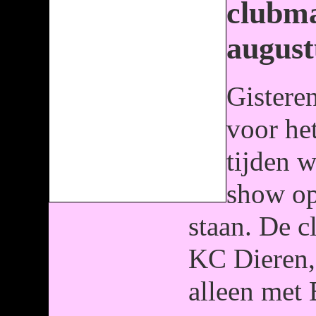
clubma
august
Gistere
voor het
tijden 
show op
staan. De 
KC Dieren, 
alleen met 