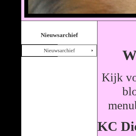
Nieuwsarchief
W
Nieuwsarchief
Kijk v
bl
menub
KC Di