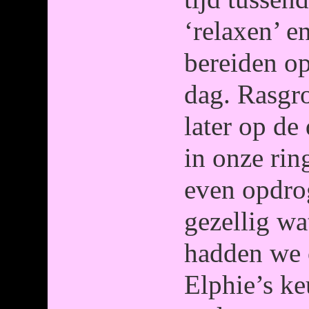
‘relaxen’ e
bereiden op
dag. Rasgr
later op de
in onze ri
even opdrog
gezellig wa
hadden we 
Elphie’s ke