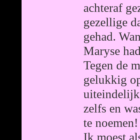
achteraf ge
gezellige 
gehad. Wan
Maryse had
Tegen de m
gelukkig op
uiteindelij
zelfs en wa
te noemen!
Ik moest al