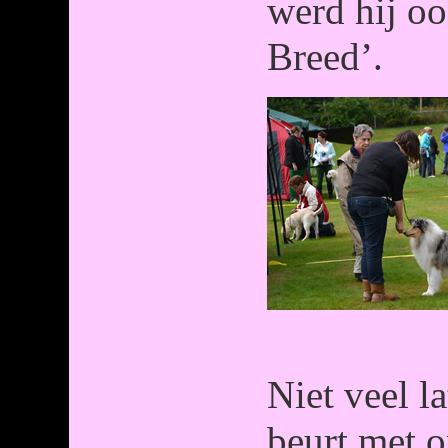
werd hij oo
Breed’.
Niet veel l
beurt met o