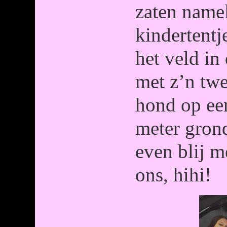
zaten namel
kindertentj
het veld in 
met z’n twe
hond op ee
meter gron
even blij m
ons, hihi!