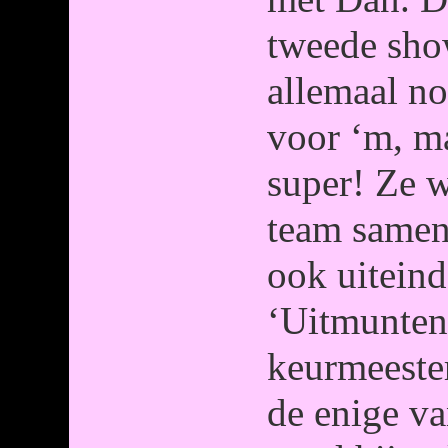
tweede sho
allemaal n
voor ‘m, ma
super! Ze 
team samen
ook uiteind
‘Uitmunten
keurmeester
de enige v