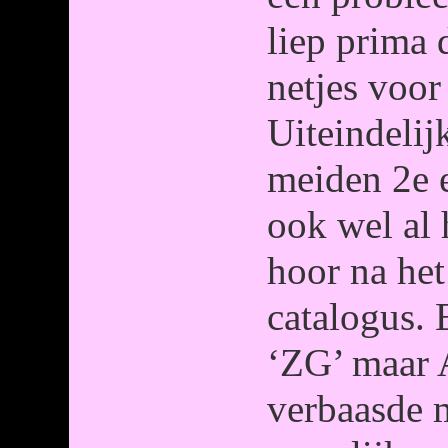
liep prima 
netjes voor 
Uiteindeli
meiden 2e e
ook wel al
hoor na het
catalogus. 
‘ZG’ maar 
verbaasde m