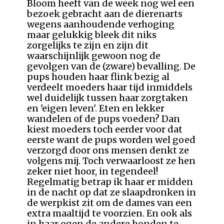
Bloom heeft van de week nog wel een
bezoek gebracht aan de dierenarts
wegens aanhoudende verhoging
maar gelukkig bleek dit niks
zorgelijks te zijn en zijn dit
waarschijnlijk gewoon nog de
gevolgen van de (zware) bevalling. De
pups houden haar flink bezig al
verdeelt moeders haar tijd inmiddels
wel duidelijk tussen haar zorgtaken
en 'eigen leven'. Eten en lekker
wandelen of de pups voeden? Dan
kiest moeders toch eerder voor dat
eerste want de pups worden wel goed
verzorgd door ons mensen denkt ze
volgens mij. Toch verwaarloost ze hen
zeker niet hoor, in tegendeel!
Regelmatig betrap ik haar er midden
in de nacht op dat ze slaapdronken in
de werpkist zit om de dames van een
extra maaltijd te voorzien. En ook als
in haar ogen de andere honden te