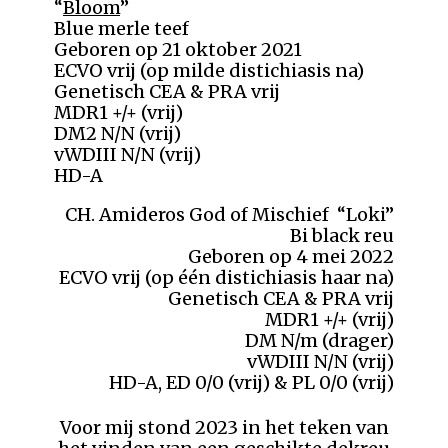
“
Bloom
”
Blue merle teef
Geboren op 21 oktober 2021
ECVO vrij (op milde distichiasis na)
Genetisch CEA & PRA vrij
MDR1 +/+ (vrij)
DM2 N/N (vrij)
vWDIII N/N (vrij)
HD-A
CH. Amideros God of Mischief “Loki”
Bi black reu
Geboren op 4 mei 2022
ECVO vrij (op één distichiasis haar na)
Genetisch CEA & PRA vrij
MDR1 +/+ (vrij)
DM N/m (drager)
vWDIII N/N (vrij)
HD-A, ED 0/0 (vrij) & PL 0/0 (vrij)
Voor mij stond 2023 in het teken van